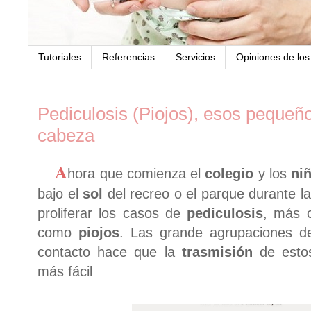
Tutoriales
Referencias
Servicios
Opiniones de lo
Pediculosis (Piojos), esos pequeño
cabeza
A
hora que comienza el
colegio
y los
ni
bajo el
sol
del recreo o el parque durante l
proliferar los casos de
pediculosis
, más 
como
piojos
. Las grande agrupaciones d
contacto hace que la
trasmisión
de estos
más fácil