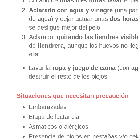
Al cabo de
unas tres horas
lavar
el p
Aclarado con agua y vinagre
(una par
de agua) y dejar actuar unas
dos hora
se desligue mejor del pelo
Aclarado,
quitando las liendres visibl
de
liendrera
, aunque los huevos no lle
ella.
Lavar la
ropa y juego de cama
(con
ag
destruir el resto de los piojos
Situaciones que necesitan precaución
Embarazadas
Etapa de lactancia
Asmáticos o alérgicos
Presencia de piojos en pestañas y/o cej