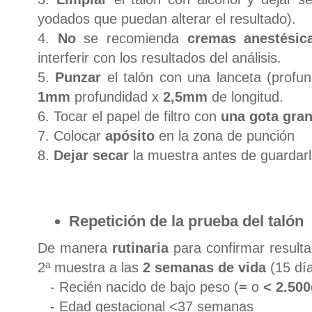
yodados que puedan alterar el resultado).
4.
No
se recomienda
cremas anestésic
interferir con los resultados del análisis.
5.
Punzar
el talón con una lanceta (profu
1mm
profundidad x
2,5mm
de longitud.
6. Tocar el papel de filtro con
una gota gra
7. Colocar
apósito
en la zona de punción
8.
Dejar secar
la muestra antes de guardarl
Repetición de la prueba del talón
De manera
rutinaria
para confirmar result
2ª muestra a las
2 semanas de vida
(15 dí
- Recién nacido de bajo peso (
=
o
< 2.500
- Edad gestacional <37 semanas