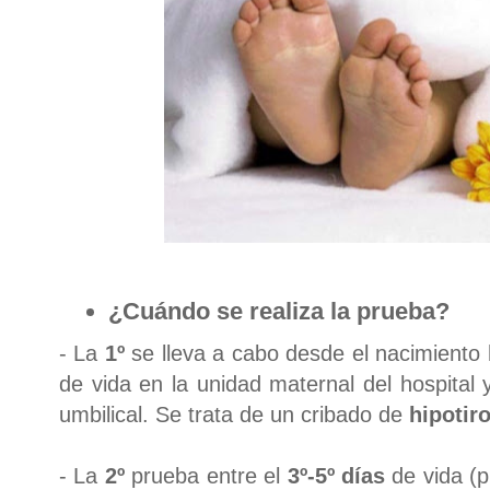
¿
Cuándo
se realiza la prueba
?
- La
1º
se lleva a cabo desde el nacimiento 
de vida en la unidad maternal del hospital 
umbilical. Se trata de un cribado de
hipotir
- La
2º
prueba entre el
3º-5º días
de vida (pr